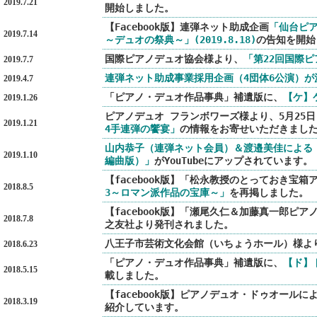
2019.7.21
開始しました。
【Facebook版】連弾ネット助成企画
「仙台ピア
2019.7.14
～デュオの祭典～」(2019.8.18)
の告知を開始
国際ピアノデュオ協会様より、
「第22回国際
2019.7.7
連弾ネット助成事業採用企画（4団体6公演）が
2019.4.7
「ピアノ・デュオ作品事典」補遺版に、
【ケ】
2019.1.26
ピアノデュオ フランボワーズ様より、5月25日
2019.1.21
4手連弾の饗宴」
の情報をお寄せいただきまし
山内恭子（連弾ネット会員）＆渡邉美佳による
2019.1.10
編曲版）」
がYouTubeにアップされています。
【facebook版】「松永教授のとっておき宝箱
2018.8.5
3～ロマン派作品の宝庫～」
を再掲しました。
【facebook版】「瀬尾久仁＆加藤真一郎ピ
2018.7.8
之友社より発刊されました。
八王子市芸術文化会館（いちょうホール）様よ
2018.6.23
「ピアノ・デュオ作品事典」補遺版に、
【ド】
2018.5.15
載しました。
【facebook版】ピアノデュオ・ドゥオールによ
2018.3.19
紹介しています。