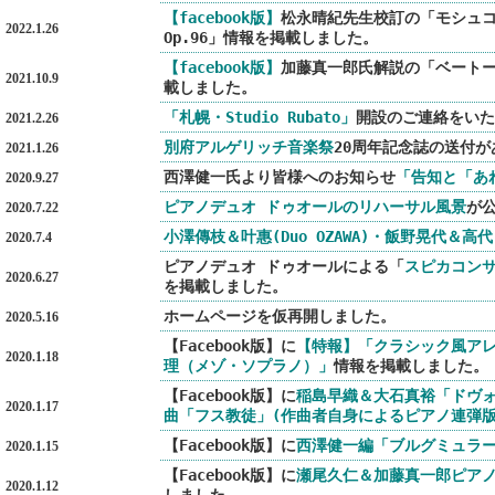
【facebook版】
松永晴紀先生校訂の「モシュ
2022.1.26
Op.96」情報を掲載しました。
【facebook版】
加藤真一郎氏解説の「ベートーヴ
2021.10.9
載しました。
「札幌・Studio Rubato」
開設のご連絡をいた
2021.2.26
別府アルゲリッチ音楽祭
20周年記念誌の送付
2021.1.26
西澤健一氏より皆様へのお知らせ
「告知と「あ
2020.9.27
ピアノデュオ ドゥオールのリハーサル風景
が
2020.7.22
小澤傳枝＆叶惠(Duo OZAWA)・飯野晃代＆高
2020.7.4
ピアノデュオ ドゥオールによる「
スピカコンサ
2020.6.27
を掲載しました。
ホームページを仮再開しました。
2020.5.16
【Facebook版】に
【特報】「クラシック風ア
2020.1.18
理（メゾ・ソプラノ）」
情報を掲載しました。
【Facebook版】に
稲島早織＆大石真裕「ドヴォ
2020.1.17
曲「フス教徒」(作曲者自身によるピアノ連弾版
【Facebook版】に
西澤健一編「ブルグミュラ
2020.1.15
【Facebook版】に
瀬尾久仁＆加藤真一郎ピアノ
2020.1.12