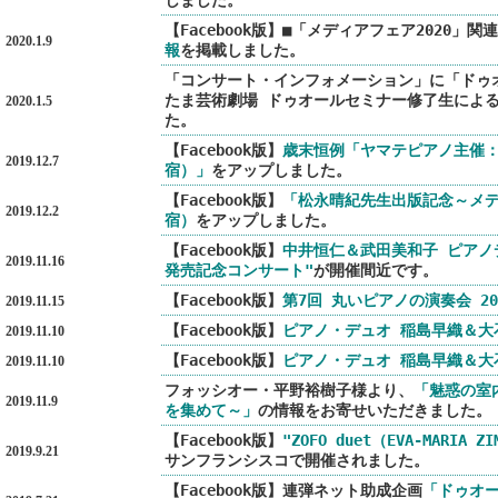
しました。
【Facebook版】■「メディアフェア2020」関連
2020.1.9
報
を掲載しました。
「コンサート・インフォメーション」に「ドゥ
たま芸術劇場 ドゥオールセミナー修了生による～
2020.1.5
た。
【Facebook版】
歳末恒例「ヤマテピアノ主催：望年
2019.12.7
宿）」
をアップしました。
【Facebook版】
「松永晴紀先生出版記念～メディ
2019.12.2
宿）
をアップしました。
【Facebook版】
中井恒仁＆武田美和子 ピアノ
2019.11.16
発売記念コンサート"
が開催間近です。
【Facebook版】
第7回 丸いピアノの演奏会 2
2019.11.15
【Facebook版】
ピアノ・デュオ 稲島早織＆大石
2019.11.10
【Facebook版】
ピアノ・デュオ 稲島早織＆大石
2019.11.10
フォッシオー・平野裕樹子様より、
「魅惑の室内楽
2019.11.9
を集めて～」
の情報をお寄せいただきました。
【Facebook版】
"ZOFO duet（EVA-MARI
2019.9.21
サンフランシスコで開催されました。
【Facebook版】連弾ネット助成企画
「ドゥオール