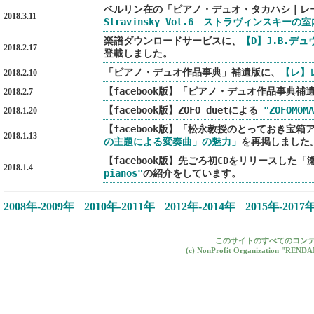
ベルリン在の「ピアノ・デュオ・タカハシ｜レ
2018.3.11
Stravinsky Vol.6 ストラヴィンスキーの室
楽譜ダウンロードサービスに、
【D】J.B.デュヴ
2018.2.17
登載しました。
「ピアノ・デュオ作品事典」補遺版に、
【レ】
2018.2.10
【facebook版】「ピアノ・デュオ作品事典補
2018.2.7
【facebook版】ZOFO duetによる
"ZOFOMOMA
2018.1.20
【facebook版】「松永教授のとっておき宝箱
2018.1.13
の主題による変奏曲」の魅力」
を再掲しました
【facebook版】先ごろ初CDをリリースし
2018.1.4
pianos"
の紹介をしています。
2008年-2009年
2010年-2011年
2012年-2014年
2015年-2017
このサイトのすべてのコン
(c) NonProfit Organization "RENDAN